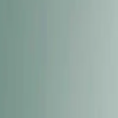
Login
Register
List property
EN
Home