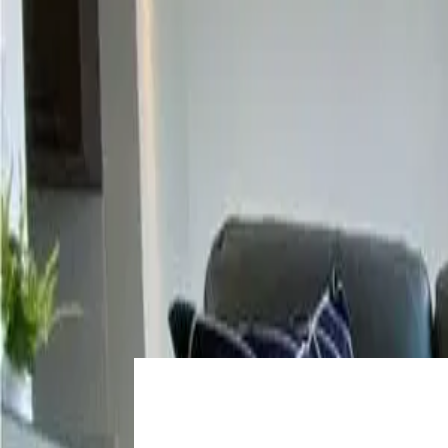
Login
Register
List property
EN
Home