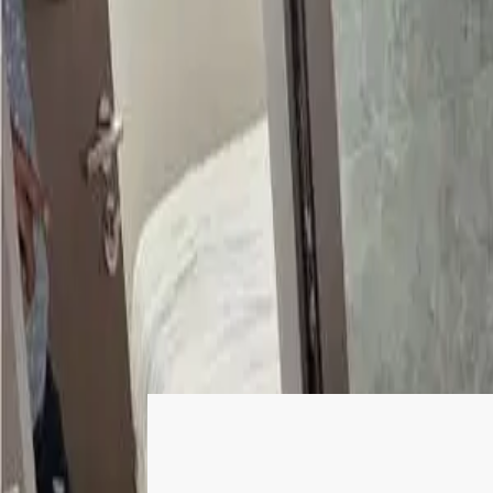
Login
Register
List property
EN
Home