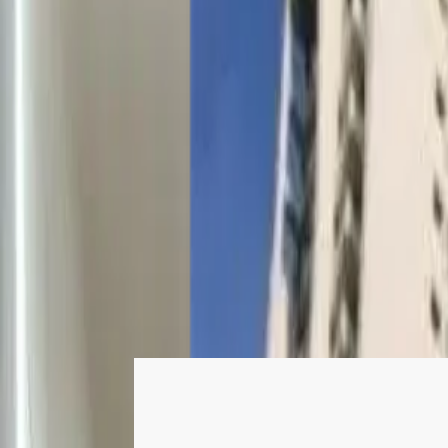
Login
Register
List property
EN
Home