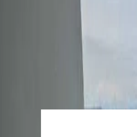
Iniciar sesión
Regístrate
Publicar propiedad
ES
Inicio