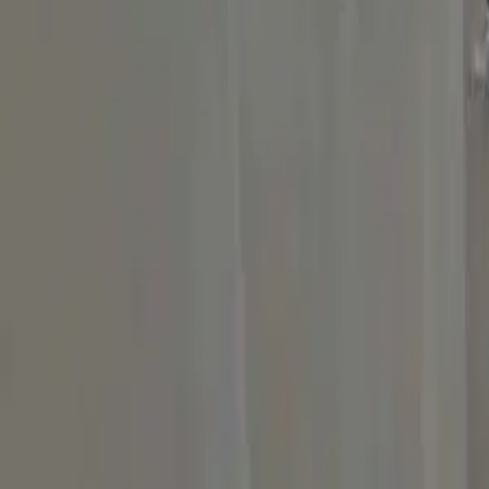
Iniciar sesión
Regístrate
Publicar propiedad
ES
Inicio