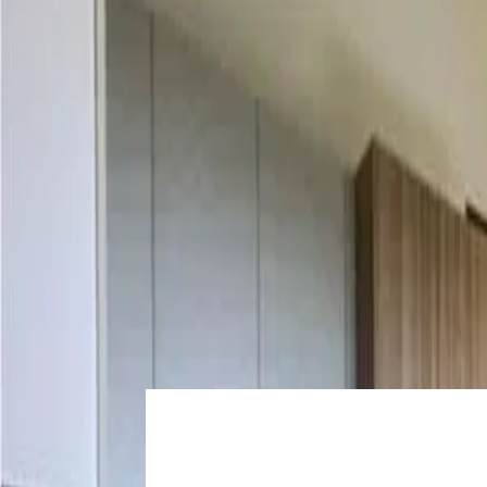
Iniciar sesión
Regístrate
Publicar propiedad
ES
Removida
Esta propiedad ha sido remov
Apartamento en venta ubicado en Santamaria
Juan Díaz, Panamá
Keller Williams Obarrio
Inicio