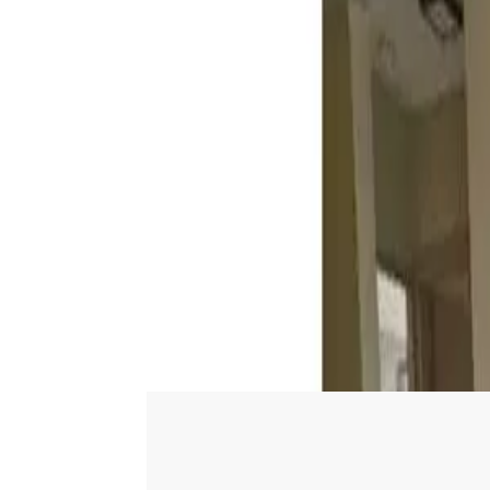
Iniciar sesión
Regístrate
Publicar propiedad
ES
Inicio