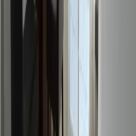
Ver todas las fotos
https://pro.pa/36yertb
Compartir
PH Condado Country Club
, Bella Vista
Consultar
Precio Venta
3
Cuartos
•
2
Baños
•
107m² Construcción