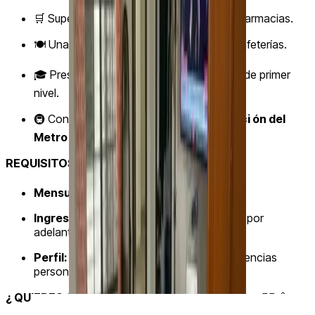
🛒 Supermercados, plazas comerciales y farmacias.
🍽️ Una variada oferta de restaurantes y cafeterías.
🎓 Prestigiosas
universidades
y clínicas de primer
nivel.
🚇 Conectividad total: A pasos de la
estaci ón del
Metro
y con rápido acceso al
Corredor
.
REQUISITOS Y CONDICIONES:
💰📋
Mensualidad:
$2,000.00
Ingreso:
Mes de renta + Mes de depósito por
adelantado.
Perfil:
Se requiere carta de trabajo y referencias
personales/comerciales. ✅
¿ QUIERES CONOCER TU PRÓXIMO HOGAR?
👀🏃‍♂️💨