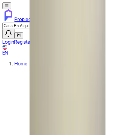
Propiedades PA
Login
Register
List property
EN
Home