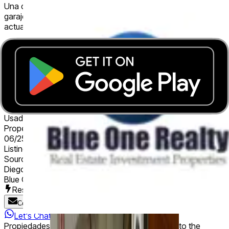
Una casa de este metraje, con baño en cada habitación y
garaje para 3 autos, es una oportunidad única en el mercado
actual.
📲
¡ CONCERTA UNA CITA Y CONVERSEMOS!
👇
Escríbenos directamente para coordinar tu visita
House
Property subtype
3
Parking spaces
Usado
Property status
06/25/2026
Listing date
Source:
Go to external site
Diego Delmas
Blue One Realty
Responds in less than 9 minutes
Contact Agency
Let's Chat
Propiedades PA does not charge a commission to the