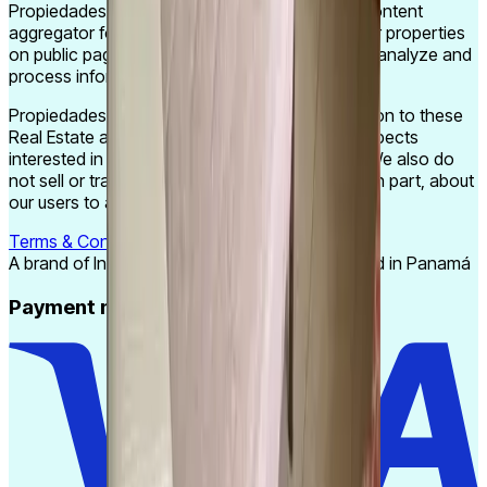
Propiedades PA is a platform that serves as a content
aggregator for Real Estate sites that publish their properties
on public pages. We use Artificial Intelligence to analyze and
process information from these sites.
Propiedades PA does not charge any commission to these
Real Estate agencies for referring potential prospects
interested in properties listed on their website. We also do
not sell or transfer any information, in whole or in part, about
our users to any agency.
Terms & Conditions
Privacy Policy
A brand of Ingeniarte Consultores S.A. registered in Panamá
Payment methods