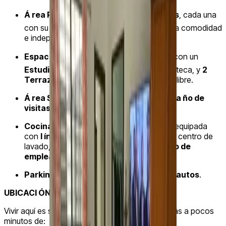
Á rea Privada:
🛏️
3 Rec ámaras amplias
, cada una
con su
propio ba ño privado
para máxima comodidad
e independencia.
Espacios de Trabajo y Ocio:
💻 Cuenta con un
Estudio
ideal para oficina en casa o biblioteca, y
2
Terrazas
perfectas para disfrutar del aire libre.
Á rea Social:
Amplia sala-comedor con
ba ño de
visitas
.
Cocina y Servicio:
🍳 Cocina espaciosa equipada
con
l ínea blanca
, área de lavandería con centro de
lavado, tendedero exterior y
cuarto/ba ño de
empleada (CBE)
.
Parking:
🚗 Garaje con capacidad para
3 autos
.
UBICACI ÓN PRIVILEGIADA:
📍🚀
Vivir aquí es sinónimo de practicidad total. Estarás a pocos
minutos de: