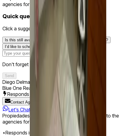
agencies for referring prospects.
Quick questions
Click a suggested question or type your own.
Is this still available?
Could you share more information?
I’d like to schedule a visit
Don't forget to write your question
Send
Diego Delmas
Blue One Realty
Responds in less than 14 minutes
Contact Agency
Let's Chat
Propiedades PA does not charge a commission to the
agencies for referring prospects.
Responds in less than 12 minutes