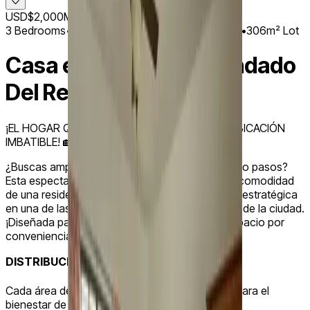
USD$2,000
Monthly rent
3
Bedrooms
•
3
Bathrooms
•
306m² Construction
•
306m² Lot
Casa en Alquiler en Condado
Del Rey
¡EL HOGAR QUE TU FAMILIA MERECE EN UNA UBICACIÓN
IMBATIBLE! 🏡✨🌳
¿Buscas amplitud, seguridad y tenerlo todo a solo pasos?
Esta espectacular casa de
306 m ²
combina la comodidad
de una residencia espaciosa con una ubicación estratégica
en una de las zonas más seguras y conectadas de la ciudad.
¡Diseñada para quienes no quieren sacrificar espacio por
conveniencia! 💎🔑
DISTRIBUCI ÓN Y CONFORT:
🏠🙌
Cada área de esta propiedad ha sido pensada para el
bienestar de tu familia: