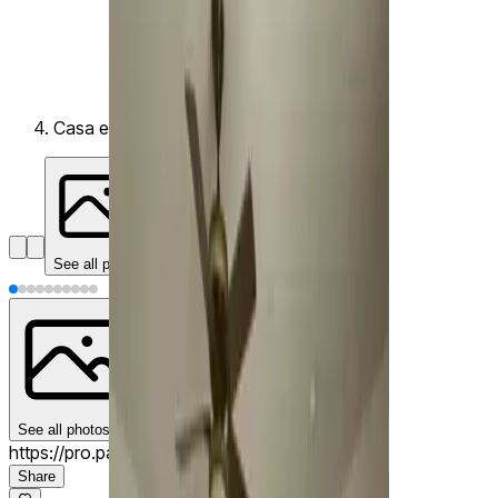
Casa en Alquiler en Condado Del Rey
See all photos
See all photos
(
10
)
https://pro.pa/5fgp4rj
Share