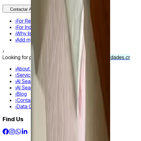
Contactar Agente
›
For Real Estate Agencies
›
For Independent Agents
›
Why list your property with us?
›
Add my website
›
Looking for properties in Costa Rica?
Visit Propiedades.cr
›
About Us
›
Services
›
AI Search
›
AI Search Guide
›
Blog
›
Contact us
›
Data Quality
Find Us