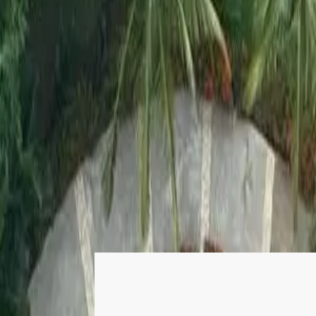
Login
Register
List property
EN
Home