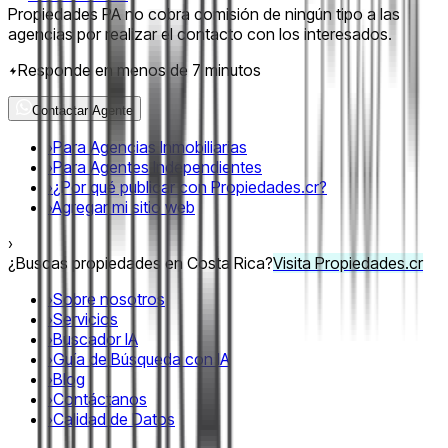
Propiedades PA no cobra comisión de ningún tipo a las
agencias por realizar el contacto con los interesados.
Responde en menos de 7 minutos
Contactar Agente
›
Para Agencias Inmobiliarias
›
Para Agentes Independientes
›
¿Por qué publicar con Propiedades.cr?
›
Agregar mi sitio web
›
¿Buscas propiedades en Costa Rica?
Visita Propiedades.cr
›
Sobre nosotros
›
Servicios
›
Buscador IA
›
Guía de Búsqueda con IA
›
Blog
›
Contáctanos
›
Calidad de Datos