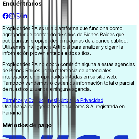
Encuéntranos
Propiedades PA es una plataforma que funciona como
agregador de contenido de sitios de Bienes Raíces que
publican sus propiedades en páginas de alcance público.
Utilizamos Inteligencia Artificial para analizar y digerir la
información proveniente de estos sitios.
Propiedades PA no cobra comisión alguna a estas agencias
de Bienes Raíces por la referencia de potenciales
interesados en propiedades listadas en su sitio web.
Tampoco vendemos o cedemos información total o parcial
de nuestros usuarios a ninguna agencia.
Términos y Condiciones
Política de Privacidad
Una marca de Ingeniarte Consultores S.A. registrada en
Panamá
Métodos de pago