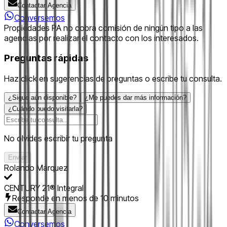
Contactar Agencia
Conversemos
Propiedades PA no cobra comisión de ningún tipo a las
agencias por realizar el contacto con los interesados.
Preguntas rápidas
Haz click en sugerencias de preguntas o escribe tu consulta.
¿Sigue aún disponible?
¿Me puedes dar más información?
¿Cuándo puedo visitarla?
No olvides escribir tu pregunta
Enviar
Rolando Márquez
CENTURY 21® Integral
Responde en menos de 10 minutos
Contactar Agencia
Conversemos