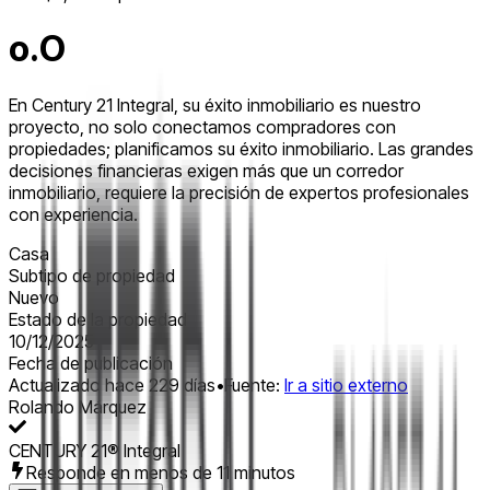
o.O
En Century 21 Integral, su éxito inmobiliario es nuestro
proyecto, no solo conectamos compradores con
propiedades; planificamos su éxito inmobiliario. Las grandes
decisiones financieras exigen más que un corredor
inmobiliario, requiere la precisión de expertos profesionales
con experiencia.
Casa
Subtipo de propiedad
Nuevo
Estado de la propiedad
10/12/2025
Fecha de publicación
Actualizado hace 229 días
•
Fuente:
Ir a sitio externo
Rolando Márquez
CENTURY 21® Integral
Responde en menos de 11 minutos