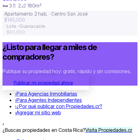
🛏 3
🚿 2
📐 180m²
Apartamento 2 hab. · Centro San José
$145,000
Lote · Guanacaste
$90,000
¿Listo para llegar a miles de
compradores?
Publique su propiedad hoy: gratis, rápido y sin comisiones.
Publicar mi propiedad ahora
›
Para Agencias Inmobiliarias
›
Para Agentes Independientes
›
¿Por qué publicar con Propiedades.cr?
›
Agregar mi sitio web
›
¿Buscas propiedades en Costa Rica?
Visita Propiedades.cr