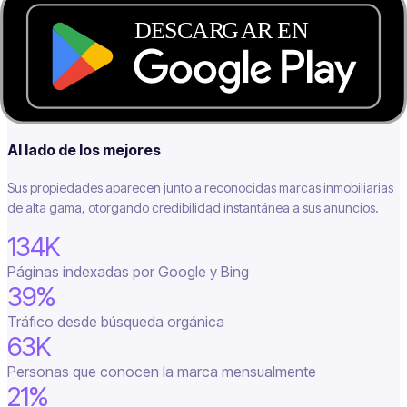
Ventaja SEO instantánea
Cada anuncio genera su propia página indexada, aprovechando
nuestra alta autoridad de dominio para que los suyos aparezcan en
los primeros resultados orgánicos desde el primer día.
Al lado de los mejores
Sus propiedades aparecen junto a reconocidas marcas inmobiliarias
de alta gama, otorgando credibilidad instantánea a sus anuncios.
134K
Páginas indexadas por Google y Bing
39%
Tráfico desde búsqueda orgánica
63K
Personas que conocen la marca mensualmente
21%