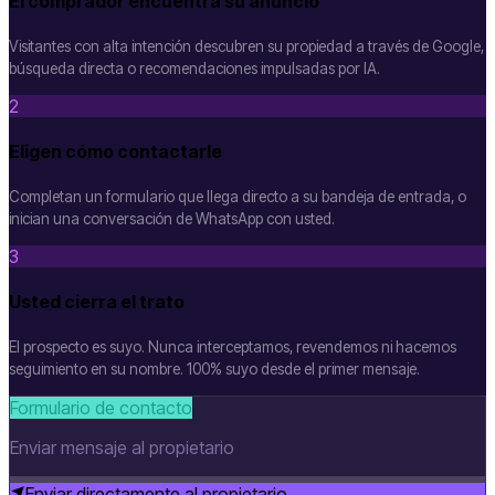
El comprador encuentra su anuncio
Visitantes con alta intención descubren su propiedad a través de Google,
búsqueda directa o recomendaciones impulsadas por IA.
2
Eligen cómo contactarle
Completan un formulario que llega directo a su bandeja de entrada, o
inician una conversación de WhatsApp con usted.
3
Usted cierra el trato
El prospecto es suyo. Nunca interceptamos, revendemos ni hacemos
seguimiento en su nombre. 100% suyo desde el primer mensaje.
Formulario de contacto
Enviar mensaje al propietario
Enviar directamente al propietario