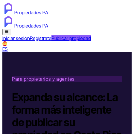
Propiedades PA
Propiedades PA
Iniciar sesión
Regístrate
Publicar propiedad
ES
Para propietarios y agentes
Expanda su alcance: La
forma más inteligente
de publicar su