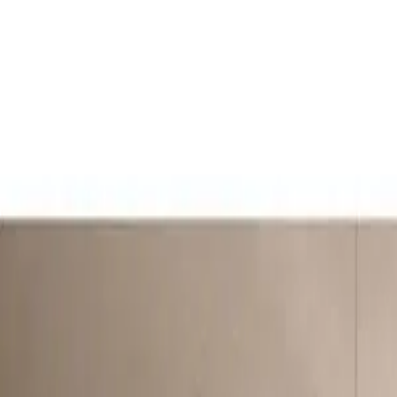
Propiedades PA
Iniciar sesión
Regístrate
Publicar propiedad
ES
Inicio