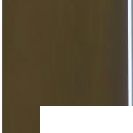
Iniciar sesión
Regístrate
Publicar propiedad
ES
Inicio