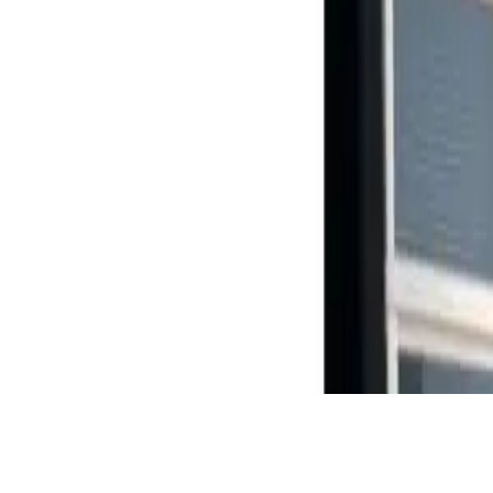
Iniciar sesión
Regístrate
Publicar propiedad
ES
Inicio